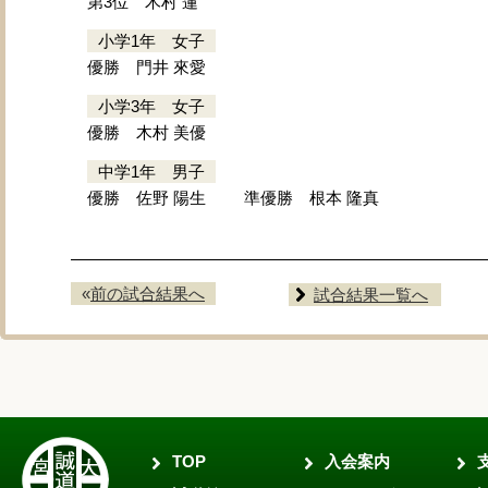
第3位 木村 蓮
小学1年 女子
優勝 門井 來愛
小学3年 女子
優勝 木村 美優
中学1年 男子
優勝 佐野 陽生
準優勝 根本 隆真
«
前の試合結果へ
試合結果一覧へ
TOP
入会案内