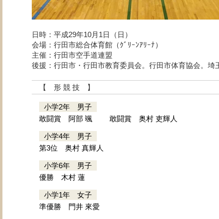
日時：平成29年10月1日（日）
会場：行田市総合体育館（ｸﾞﾘｰﾝｱﾘｰﾅ）
主催：行田市空手道連盟
後援：行田市・行田市教育委員会。行田市体育協会。埼
【 形 競 技 】
小学2年 男子
敢闘賞 阿部 颯
敢闘賞 奥村 吏輝人
小学4年 男子
第3位 奥村 真輝人
小学6年 男子
優勝 木村 蓮
小学1年 女子
準優勝 門井 來愛