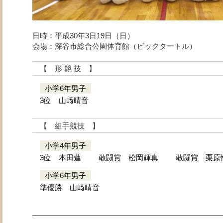
日時：平成30年3日19日（日）
会場：深谷市総合公園体育館（ビックタートル）
【 形 競 技 】
小学6年男子
3位 山﨑晴音
【 組手競技 】
小学4年男子
3位 本田蓮
敢闘賞 松岡輝真
敢闘賞 栗原
小学6年男子
準優勝 山﨑晴音