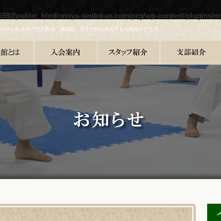
5592/public_html/omiya-seidokan.com/prg/wp-content/plugins/m
県のさいたま市の空手教室、誠道館。空手が初心者の方もお気軽にどうぞ。