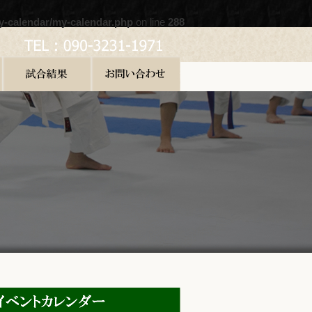
y-calendar/my-calendar.php
on line
288