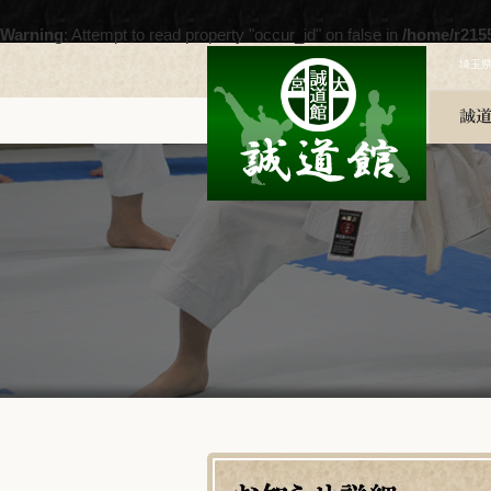
Warning
: Attempt to read property "occur_id" on false in
/home/r215
埼玉