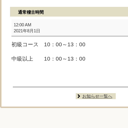
通常稽古時間
通
12:00 AM
常
2021年8月1日
稽
古
初級コース 10：00～13：00
時
間
中級以上 10：00～13：00
お知らせ一覧へ