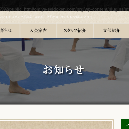
5592/public_html/omiya-seidokan.com/prg/wp-content/plugins/m
県のさいたま市の空手教室、誠道館。空手が初心者の方もお気軽にどうぞ。