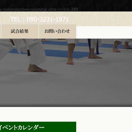
y-calendar/my-calendar.php
on line
288