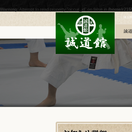
Warning
: Attempt to read property "occur_id" on false in
/home/r215
埼玉