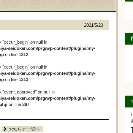
2021/5/20
y "occur_begin" on null in
iya-seidokan.com/prg/wp-content/plugins/my-
hp
on line
1312
y "occur_begin" on null in
iya-seidokan.com/prg/wp-content/plugins/my-
hp
on line
1313
y "event_approved" on null in
iya-seidokan.com/prg/wp-content/plugins/my-
.php
on line
367
お知らせ一覧へ