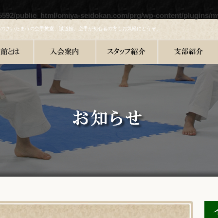
5592/public_html/omiya-seidokan.com/prg/wp-content/plugins/m
県のさいたま市の空手教室、誠道館。空手が初心者の方もお気軽にどうぞ。