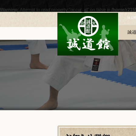
Warning
: Attempt to read property "occur_id" on false in
/home/r215
埼玉