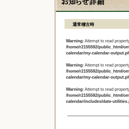
通常稽古時
Warning
: Attempt to read propert
/home/r2155592/public_html/om
calendar/my-calendar-output.p
Warning
: Attempt to read propert
/home/r2155592/public_html/om
calendar/my-calendar-output.p
Warning
: Attempt to read propert
/home/r2155592/public_html/om
calendar/includes/date-utilities