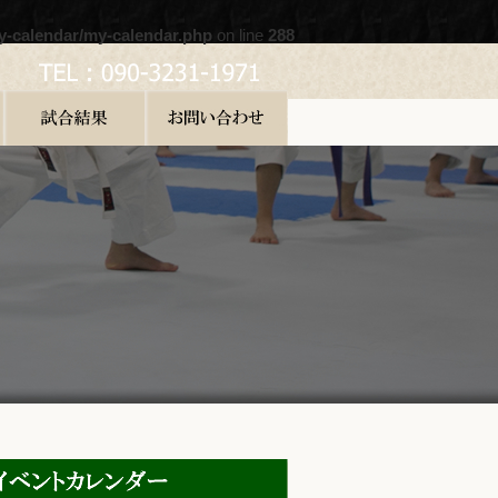
y-calendar/my-calendar.php
on line
288