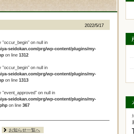
2022/5/17
y "occur_begin" on null in
iya-seidokan.com/prg/wp-content/plugins/my-
hp
on line
1312
y "occur_begin" on null in
iya-seidokan.com/prg/wp-content/plugins/my-
hp
on line
1313
y "event_approved" on null in
iya-seidokan.com/prg/wp-content/plugins/my-
.php
on line
367
お知らせ一覧へ