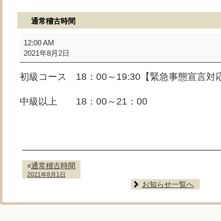
通常稽古時間
通
12:00 AM
常
2021年8月2日
稽
古
初級コース 18：00～19:30【緊急事態宣言対
時
間
中級以上 18：00～21：00
«
通常稽古時間
2021年8月1日
お知らせ一覧へ