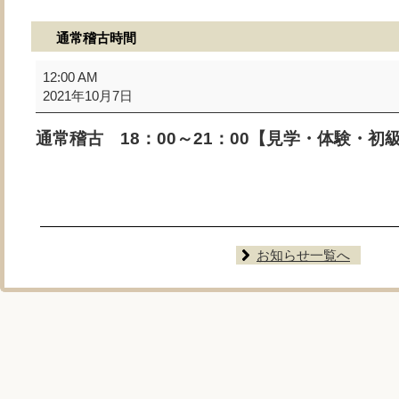
通常稽古時間
通
12:00 AM
常
2021年10月7日
稽
古
通常稽古 18：00～21：00【見学・体験・初
時
間
お知らせ一覧へ