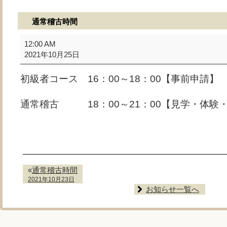
通常稽古時間
通
12:00 AM
常
2021年10月25日
稽
古
初級者コース 16：00～18：00【事前申請】
時
間
通常稽古 18：00～21：00【見学・体験
«
通常稽古時間
2021年10月23日
お知らせ一覧へ