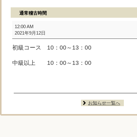
通常稽古時間
通
12:00 AM
常
2021年9月12日
稽
古
初級コース 10：00～13：00
時
間
中級以上 10：00～13：00
お知らせ一覧へ