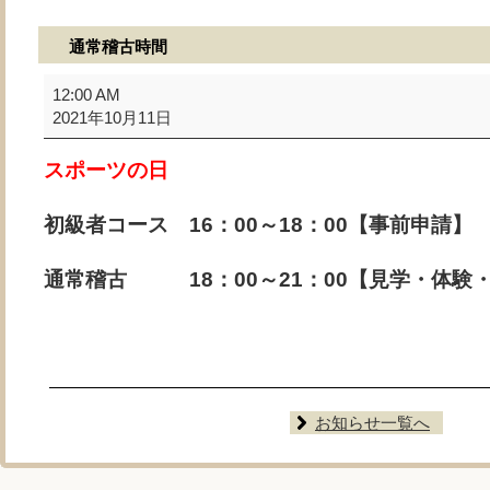
通常稽古時間
通
12:00 AM
常
2021年10月11日
稽
古
スポーツの日
時
間
初級者コース 16：00～18：00【事前申請】
通常稽古 18：00～21：00【見学・体験
お知らせ一覧へ