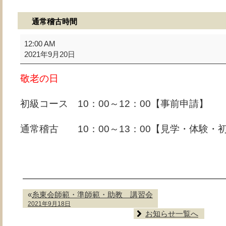
通常稽古時間
通
12:00 AM
常
2021年9月20日
稽
古
敬老の日
時
間
初級コース 10：00～12：00【事前申請】
通常稽古 10：00～13：00【見学・体験・
«
糸東会師範・準師範・助教 講習会
2021年9月18日
お知らせ一覧へ