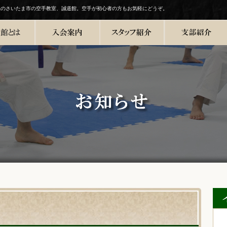
県のさいたま市の空手教室、誠道館。空手が初心者の方もお気軽にどうぞ。