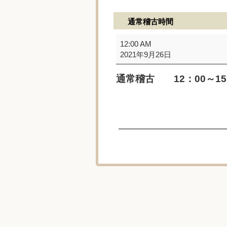
通常稽古時間
通
12:00 AM
常
2021年9月26日
稽
古
通常稽古 12：00～1
時
間