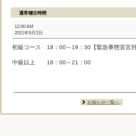
通常稽古時間
通
12:00 AM
常
2021年9月2日
稽
古
初級コース 18：00～19：30【緊急事態宣言
時
間
中級以上 18：00～21：00
お知らせ一覧へ