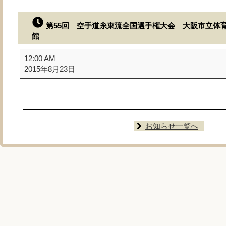
第55回 空手道糸東流全国選手権大会 大阪市立体
館
第
12:00 AM
55
2015年8月23日
回
空
手
道
糸
お知らせ一覧へ
東
流
全
国
選
手
権
大
会
大