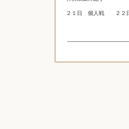
埼
玉
２１日 個人戦 ２２
県
予
選
会