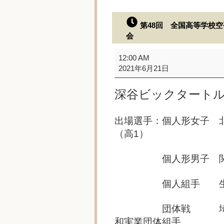
第48回 全国高等学校
会
第
12:00 AM
48
2021年6月21日
回
全
深谷ビックタート
国
高
等
出場選手：個人形女子 
学
（高1）
校
空
個人形男子 関根 
手
道
選
個人組手 生田目省
手
権
団体戦 埼玉栄団
大
和実業団体組手
会