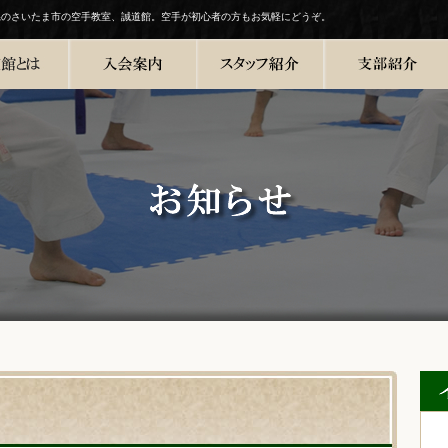
県のさいたま市の空手教室、誠道館。空手が初心者の方もお気軽にどうぞ。