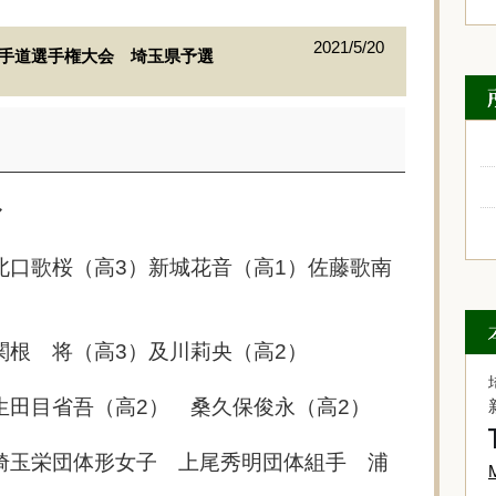
2021/5/20
空手道選手権大会 埼玉県予選
ル
北口歌桜（高3）新城花音（高1）佐藤歌南
将（高3）及川莉央（高2）
吾（高2） 桑久保俊永（高2）
体形女子 上尾秀明団体組手 浦