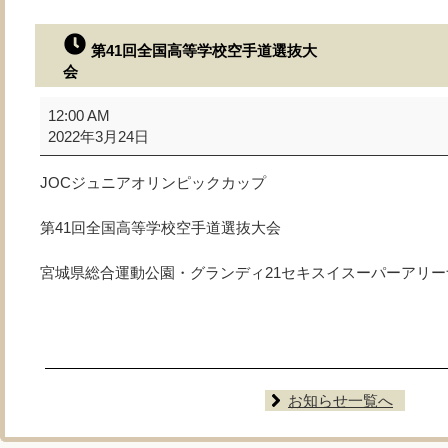
第41回全国高等学校空手道選抜大
会
第
12:00 AM
41
2022年3月24日
回
全
JOCジュニアオリンピックカップ
国
高
第41回全国高等学校空手道選抜大会
等
学
宮城県総合運動公園・グランディ21セキスイスーパーアリー
校
空
手
道
選
抜
大
お知らせ一覧へ
会