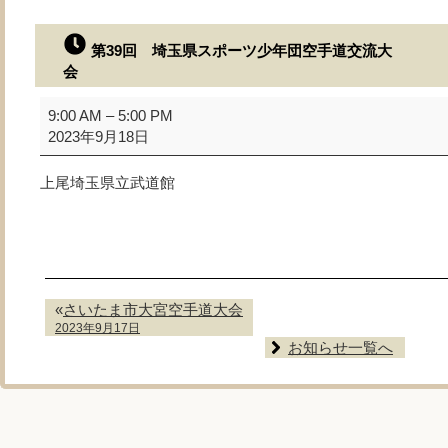
第39回 埼玉県スポーツ少年団空手道交流大
会
第
9:00 AM
–
5:00 PM
39
2023年9月18日
回
埼
上尾埼玉県立武道館
玉
県
ス
ポ
ー
ツ
«
さいたま市大宮空手道大会
少
2023年9月17日
年
お知らせ一覧へ
団
空
手
道
交