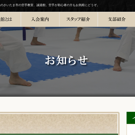
県のさいたま市の空手教室、誠道館。空手が初心者の方もお気軽にどうぞ。