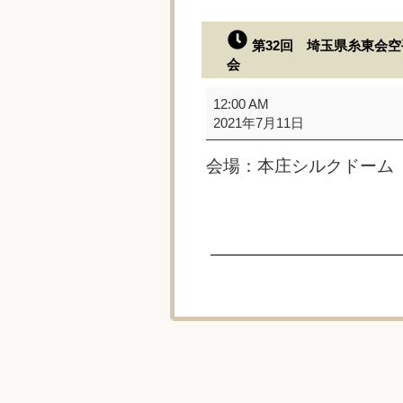
第32回 埼玉県糸東会
会
第
12:00 AM
32
2021年7月11日
回
埼
会場：本庄シルクドーム
玉
県
糸
東
会
空
手
道
選
手
権
大
会