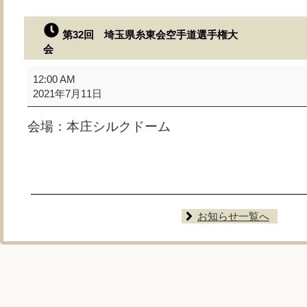
第32回 埼玉県糸東会空手道選手権大
会
第
12:00 AM
32
2021年7月11日
回
埼
会場：本庄シルクドーム
玉
県
糸
東
会
空
お知らせ一覧へ
手
道
選
手
権
大
会