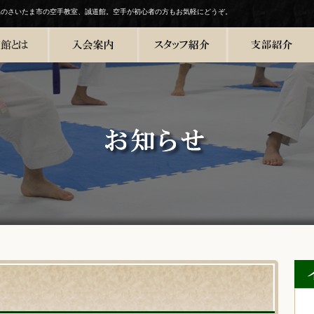
県のさいたま市の空手教室、誠道館。空手が初心者の方もお気軽にどうぞ。