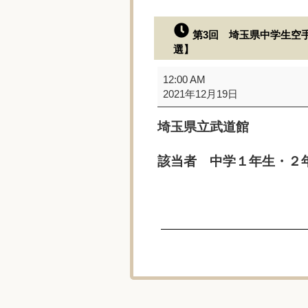
第3回 埼玉県中学生空
選】
第
12:00 AM
3
2021年12月19日
回
埼
埼玉県立武道館
玉
県
中
該当者 中学１年生・２
学
生
空
手
道
冬
季
大
会
【全