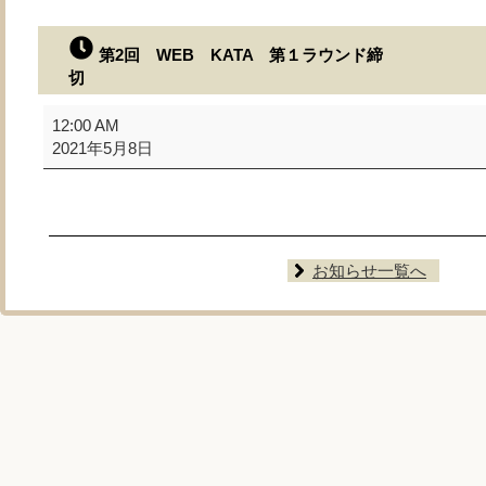
第2回 WEB KATA 第１ラウンド締
切
第
12:00 AM
2
2021年5月8日
回
WEB
KATA
第
１
お知らせ一覧へ
ラ
ウ
ン
ド
締
切