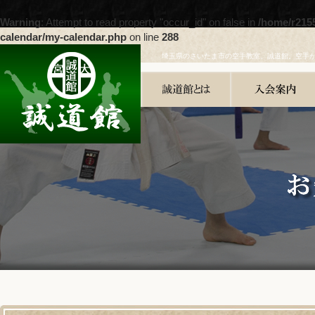
Warning
: Attempt to read property "occur_id" on false in
/home/r215
calendar/my-calendar.php
on line
288
埼玉県のさいたま市の空手教室、誠道館。空手