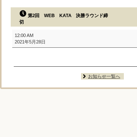
第2回 WEB KATA 決勝ラウンド締
切
第
12:00 AM
2
2021年5月28日
回
WEB
KATA
決
勝
お知らせ一覧へ
ラ
ウ
ン
ド
締
切