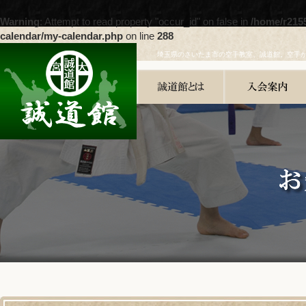
Warning
: Attempt to read property "occur_id" on false in
/home/r215
calendar/my-calendar.php
on line
288
埼玉県のさいたま市の空手教室、誠道館。空手