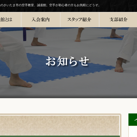
県のさいたま市の空手教室、誠道館。空手が初心者の方もお気軽にどうぞ。