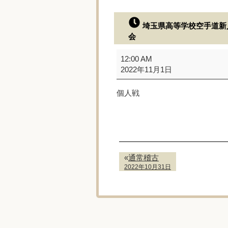
埼玉県高等学校空手道新
会
埼
12:00 AM
玉
2022年11月1日
県
高
個人戦
等
学
校
空
手
道
«
通常稽古
新
2022年10月31日
人
戦
大
会