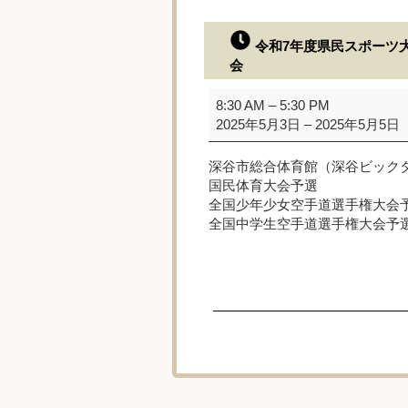
令和7年度県民スポーツ
会
令
8:30 AM
–
5:30 PM
和
2025年5月3日
–
2025年5月5日
7
年
深谷市総合体育館（深谷ビック
度
国民体育大会予選
県
全国少年少女空手道選手権大会
民
全国中学生空手道選手権大会予
ス
ポ
ー
ツ
大
会
埼
玉
県
空