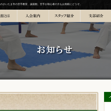
県のさいたま市の空手教室、誠道館。空手が初心者の方もお気軽にどうぞ。