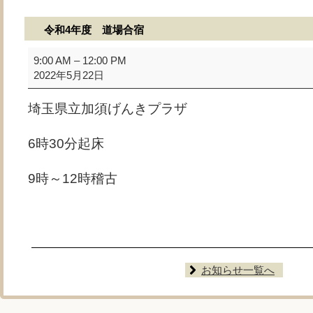
令和4年度 道場合宿
令
9:00 AM
–
12:00 PM
和
2022年5月22日
4
年
埼玉県立加須げんきプラザ
度
道
場
6時30分起床
合
宿
9時～12時稽古
お知らせ一覧へ