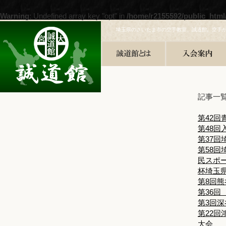
Warning
: Undefined array key "opt" in
/home/r2155592/public_html
埼玉県のさいたま市の空手教室、誠道館。空手
記事一
第42回
第48
第37
第58回
民スポ
杯埼玉
第8回
第36
第3回
第22回
大会